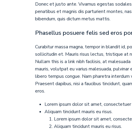
Donec et justo ante. Vivamus egestas sodales 
penatibus et magnis dis parturient montes, nasce
bibendum, quis dictum metus mattis.
Phasellus posuere felis sed eros por
Curabitur massa magna, tempor in blandit id, po
sollicitudin et. Mauris risus lectus, tristique at 
Nullam this is a link nibh facilisis, at malesuad
mauris, volutpat eu varius malesuada, pulvinar eu
libero tempus congue. Nam pharetra interdum v
Praesent dapibus, nisi a faucibus tincidunt, qua
eros.
Lorem ipsum dolor sit amet, consectetuer a
Aliquam tincidunt mauris eu risus.
Lorem ipsum dolor sit amet, consectetu
Aliquam tincidunt mauris eu risus.