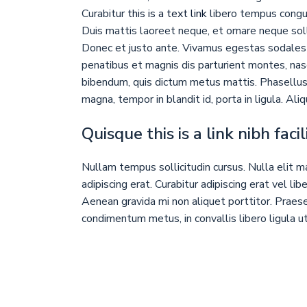
Curabitur
this is a text link
libero tempus congu
Duis mattis laoreet neque, et ornare neque soll
Donec et justo ante. Vivamus egestas sodales 
penatibus et magnis dis parturient montes, nasce
bibendum, quis dictum metus mattis. Phasellus 
magna, tempor in blandit id, porta in ligula. Ali
Quisque this is a link nibh faci
Nullam tempus sollicitudin cursus. Nulla elit ma
adipiscing erat. Curabitur adipiscing erat vel 
Aenean gravida mi non aliquet porttitor. Praesen
condimentum metus, in convallis libero ligula ut