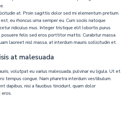
e.
icitudin at. Proin sagittis dolor sed mi elementum pretium.
est, eu rhoncus urna semper eu. Cum sociis natoque
tur ridiculus mus. Integer tristique elit lobortis purus
posuere felis sed eros porttitor mattis. Curabitur massa
quam laoreet nisl massa, at interdum mauris sollicitudin et.
lisis at malesuada
uris, volutpat eu varius malesuada, pulvinar eu ligula. Ut et
libero tempus congue. Nam pharetra interdum vestibulum.
t dapibus, nisi a faucibus tincidunt, quam dolor
 eros.