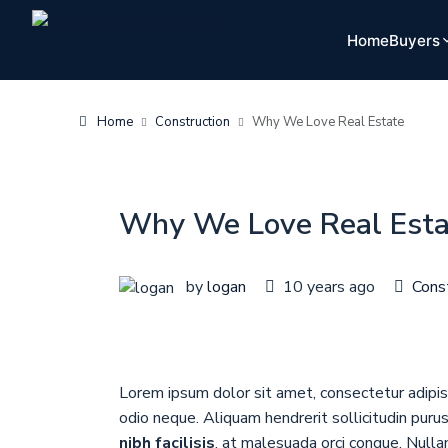
Home
Buyers
Home
Construction
Why We Love Real Estate
Why We Love Real Esta
by
logan
10 years ago
Cons
Lorem ipsum dolor sit amet, consectetur adipisc
odio neque. Aliquam hendrerit sollicitudin puru
nibh facilisis
, at malesuada orci congue. Nullam