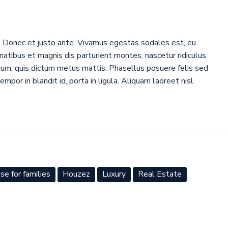
. Donec et justo ante. Vivamus egestas sodales est, eu
atibus et magnis dis parturient montes, nascetur ridiculus
ndum, quis dictum metus mattis. Phasellus posuere felis sed
mpor in blandit id, porta in ligula. Aliquam laoreet nisl
se for families
Houzez
Luxury
Real Estate