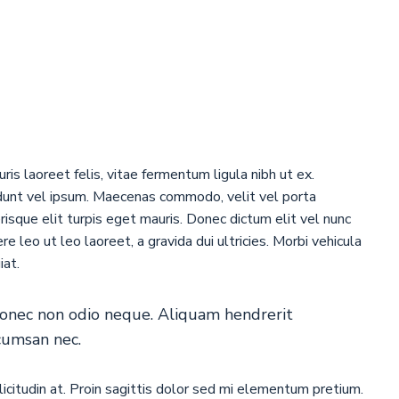
ris laoreet felis, vitae fermentum ligula nibh ut ex.
idunt vel ipsum. Maecenas commodo, velit vel porta
isque elit turpis eget mauris. Donec dictum elit vel nunc
e leo ut leo laoreet, a gravida dui ultricies. Morbi vehicula
iat.
 Donec non odio neque. Aliquam hendrerit
ccumsan nec.
icitudin at. Proin sagittis dolor sed mi elementum pretium.