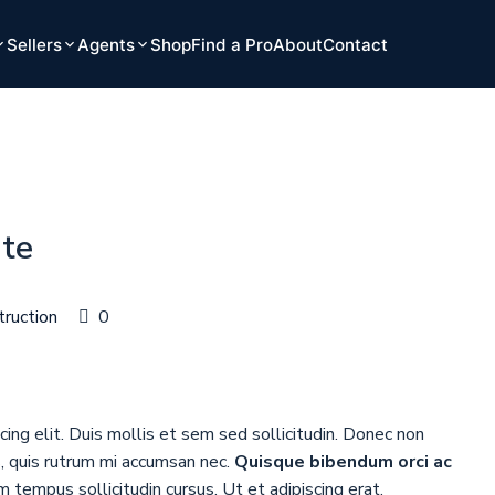
Sellers
Agents
Shop
Find a Pro
About
Contact
te
truction
0
ing elit. Duis mollis et sem sed sollicitudin. Donec non
s, quis rutrum mi accumsan nec.
Quisque bibendum orci ac
 tempus sollicitudin cursus. Ut et adipiscing erat.